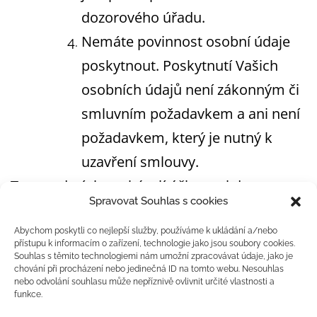
dozorového úřadu.
Nemáte povinnost osobní údaje
poskytnout. Poskytnutí Vašich
osobních údajů není zákonným či
smluvním požadavkem a ani není
požadavkem, který je nutný k
uzavření smlouvy.
Tyto podmínky nabývají účinnosti dnem
Spravovat Souhlas s cookies
1.9.2023.
Abychom poskytli co nejlepší služby, používáme k ukládání a/nebo
přístupu k informacím o zařízení, technologie jako jsou soubory cookies.
Souhlas s těmito technologiemi nám umožní zpracovávat údaje, jako je
chování při procházení nebo jedinečná ID na tomto webu. Nesouhlas
Tel: 777989666
nebo odvolání souhlasu může nepříznivě ovlivnit určité vlastnosti a
funkce.
Email: jfvocalcoach@gmail.com